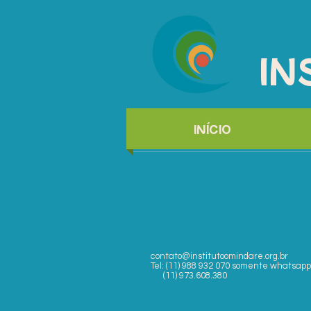
IN
INÍCIO
contato@institutoomindare.org.br
Tel: (11) 988 932 070 somente whatsapp
(11) 973.608.380