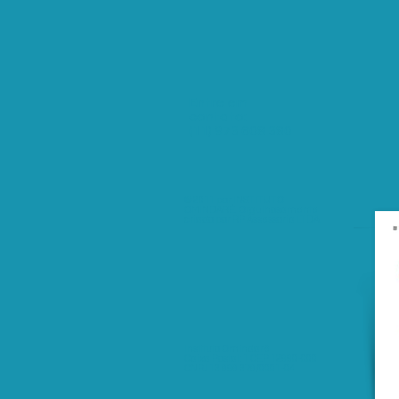
Entre em
contato:
(11) 973 608 380
© 2011 por INSTITUTO
OMINDARÉ. Orgulhosamente
criado por RP Assessoria LTDA
Instituto Omindaré
Caixa Postal: 1 CEP 12990-000
CNPJ 13 898 378/0001-04