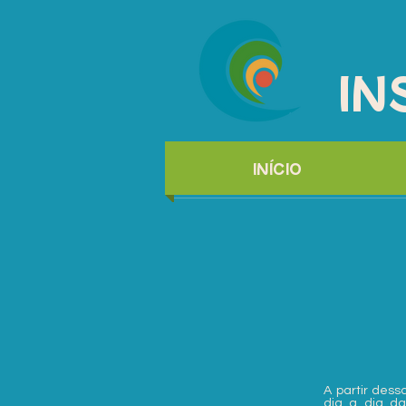
IN
INÍCIO
A partir des
dia a dia d