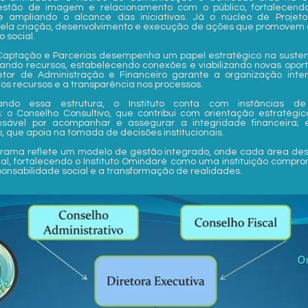
gestão de imagem e relacionamento com o público, fortalecen
l e ampliando o alcance das iniciativas. Já o núcleo de Projeto
ela criação, desenvolvimento e execução de ações que promovem ar
 social.
Captação e Parcerias desempenha um papel estratégico na susten
scando recursos, estabelecendo conexões e viabilizando novas opo
setor de Administração e Financeiro garante a organização inte
os recursos e a transparência nos processos.
ndo essa estrutura, o Instituto conta com instâncias d
: o Conselho Consultivo, que contribui com orientação estratégic
onsável por acompanhar e assegurar a integridade financeira;
o, que apoia na tomada de decisões institucionais.
rama reflete um modelo de gestão integrado, onde cada área 
al, fortalecendo o Instituto Omindaré como uma instituição compr
sponsabilidade social e a transformação de realidades.