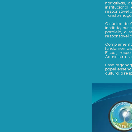
narrativas, 
instituciona
responsável p
transformação
O núcleo de 
Instituto, bu
paralelo, o 
responsável d
Complementa
fundamentais
Fiscal, resp
Administrativ
Esse organog
papel essenci
cultura, a re