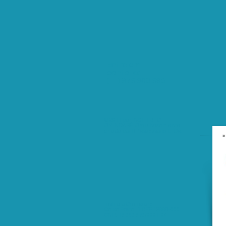
Entre em
contato:
(11) 973 608 380
© 2011 por INSTITUTO
OMINDARÉ. Orgulhosamente
criado por RP Assessoria LTDA
Instituto Omindaré
Caixa Postal: 1 CEP 12990-000
CNPJ 13 898 378/0001-04