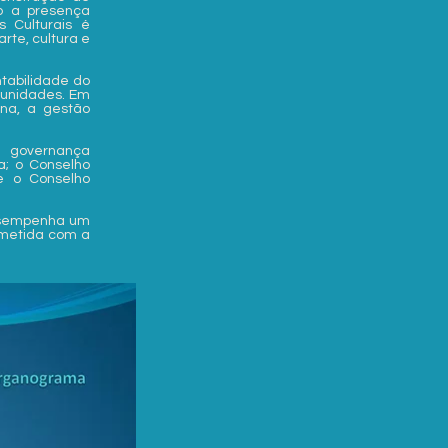
do a presença
s Culturais é
te, cultura e
tabilidade do
rtunidades. Em
rna, a gestão
e governança
a; o Conselho
 e o Conselho
desempenha um
ometida com a