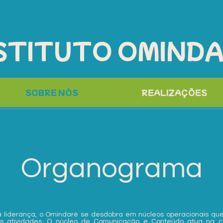
STITUTO OMIND
SOBRE NÓS
REALIZAÇÕES
Organograma
sa liderança, o Omindaré se desdobra em núcleos operacionais qu
as atividades. O núcleo de Comunicação e Conteúdo atua na c