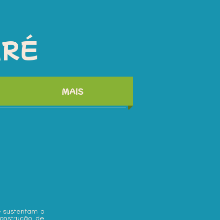
ARÉ
MAIS
e sustentam o
onstrução de