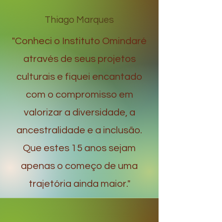
Thiago Marques
"Conheci o Instituto Omindaré
através de seus projetos
culturais e fiquei encantado
com o compromisso em
valorizar a diversidade, a
ancestralidade e a inclusão.
Que estes 15 anos sejam
apenas o começo de uma
trajetória ainda maior."