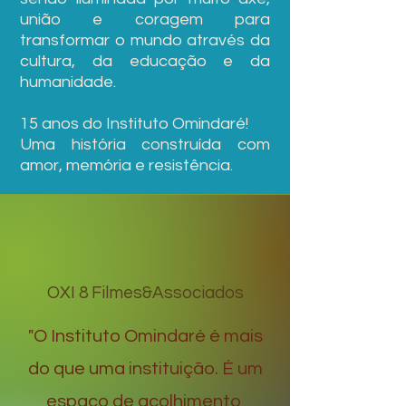
união e coragem para
transformar o mundo através da
cultura, da educação e da
humanidade.
15 anos do Instituto Omindaré!
Uma história construída com
amor, memória e resistência.
OXI 8 Filmes&Associados
"O Instituto Omindaré é mais
do que uma instituição. É um
espaço de acolhimento,