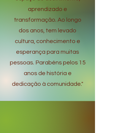
aprendizado e
transformação. Ao longo
dos anos, tem levado
cultura, conhecimento e
esperança para muitas
pessoas. Parabéns pelos 15
anos de história e
dedicação à comunidade."