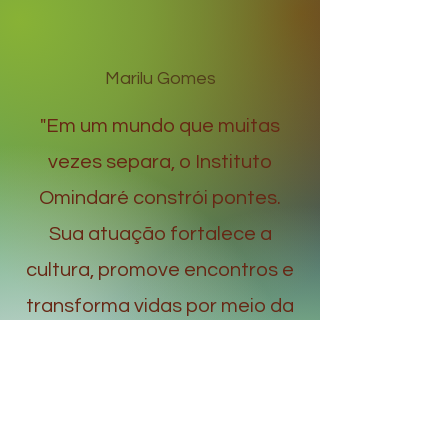
Marilu Gomes
​"Em um mundo que muitas
vezes separa, o Instituto
Omindaré constrói pontes.
Sua atuação fortalece a
cultura, promove encontros e
transforma vidas por meio da
arte, da educação e da
solidariedade. Parabéns por
esses 15 anos de inspiração."