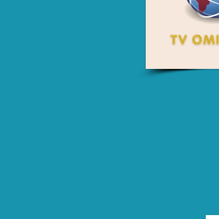
Entre em
contato:
(11) 973 608 380
Som
© 2011 por INSTITUTO
OMINDARÉ. Orgulhosamente