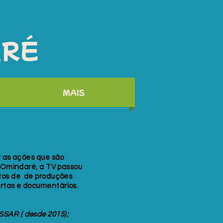
ARÉ
MAIS
r as ações que são
o Omindaré, a TV passou
tos de de produções
rtas e documentários.
SAR ( desde 2015);