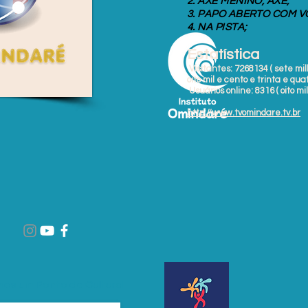
2. AXÉ MENINO, AXÉ;
3. PAPO ABERTO COM V
4. NA PISTA;
Estatística
Visitantes: 7268134 ( sete mi
oito mil e cento e trinta e quat
Usuários online: 8316 ( oito m
http://www.tvomindare.tv.br
os um Ponto de Cultural