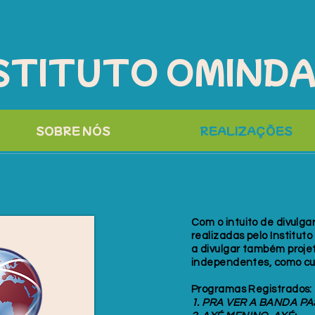
STITUTO OMIND
SOBRE NÓS
REALIZAÇÕES
Com o intuito de divulga
realizadas pelo Institut
a divulgar também proje
independentes, como cu
Programas Registrados:
1. PRA VER A BANDA PAS