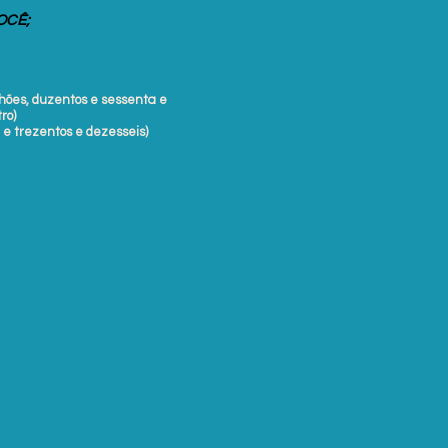
OCÊ;
lhões, duzentos e sessenta e
ro)
il e trezentos e dezesseis)