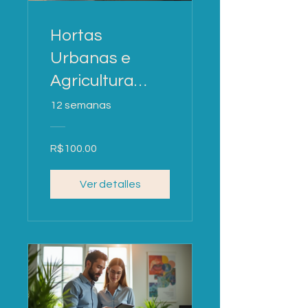
Hortas
Urbanas e
Agricultura
Sustentável
12 semanas
R$100.00
Ver detalles