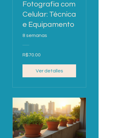
Fotografia com
Celular: Técnica
e Equipamento
8 semanas
R$70.00
Ver detalles