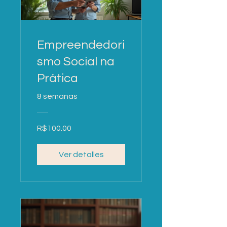
Empreendedori
smo Social na
Prática
8 semanas
R$100.00
Ver detalles